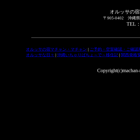
オルッサの宿
〒905-0402 
TEL：0
オルッサの宿マチャン・マチャン
|
ご予約・空室確認・ご確認
オルッサな日々
|
沖縄いちゃりばちょ～で～移住記
|
関西発格
Copyright(c)machan-m