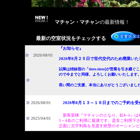
マチャン・マチャン
の最新情報！
最新の空室状況をチェックする
『お知らせ』
2026/08/01
2026年8月２５日で世代交代のため廃業いた
以降は姉妹宿の「tinto.tinto]が営業を引き継
ので今までと同様、よろしくお願いいたします
長い間のご支援、本当にありがとうございまし
2026/08/01
2026年8月１３～１６日までのご予約を
新客室棟『マチャンのとなり。虹ﾙｰﾑ』は
2025/04/01
3～4名のご利用に最適です。是非ご利用下
正面に古宇利島を見渡す絶景のオーシャンビ